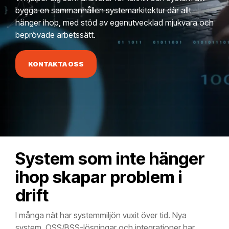
bygga en sammanhållen systemarkitektur där allt
hänger ihop, med stöd av egenutvecklad mjukvara och
beprövade arbetssätt.
KONTAKTA OSS
System som inte hänger
ihop skapar problem i
drift
I många nät har systemmiljön vuxit över tid. Nya
system, OSS/BSS-lösningar och integrationer har