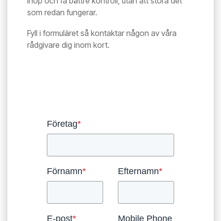
ihop och få bättre kontroll, utan att störa det
som redan fungerar.
Fyll i formuläret så kontaktar någon av våra
rådgivare dig inom kort.
Företag
*
Förnamn
*
Efternamn
*
E-post
*
Mobile Phone