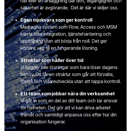
nät eller en anläggning där drift, tillgänglighet och
säkerhet är avgörande. Det är där vi skiljer oss.
Egen mjukvara som ger kontroll
Med egna system som Flow, Access och MSM
kan vi lösa integration, tjänstehantering och
uppföljning utan att börja från noll. Det ger
kortare väg till en fungerande lösning.
Struktur som håller över tid
Vi bygger inte lösningar som bara löser dagens
behov. Du får en struktur som går att förvalta,
förstå och vidareutveckla utan att tappa kontroll.
Ett team som jobbar nära din verksamhet
Vi går in som en del av ditt team och tar ansvar
för helheten. Det gör att vi kan driva arbetet
framåt och samtidigt anpassa oss efter hur din
organisation fungerar.