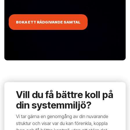
BOKA ETT RÅDGIVANDE SAMTAL
Vill du få bättre koll på
din system­miljö?
Vi tar gärna en genomgång av din nuvarande
struktur och visar var du kan förenkla, koppla